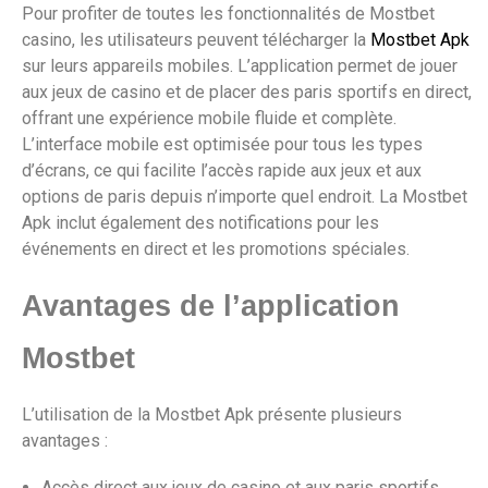
Pour profiter de toutes les fonctionnalités de Mostbet
casino, les utilisateurs peuvent télécharger la
Mostbet Apk
sur leurs appareils mobiles. L’application permet de jouer
aux jeux de casino et de placer des paris sportifs en direct,
offrant une expérience mobile fluide et complète.
L’interface mobile est optimisée pour tous les types
d’écrans, ce qui facilite l’accès rapide aux jeux et aux
options de paris depuis n’importe quel endroit. La Mostbet
Apk inclut également des notifications pour les
événements en direct et les promotions spéciales.
Avantages de l’application
Mostbet
L’utilisation de la Mostbet Apk présente plusieurs
avantages :
Accès direct aux jeux de casino et aux paris sportifs