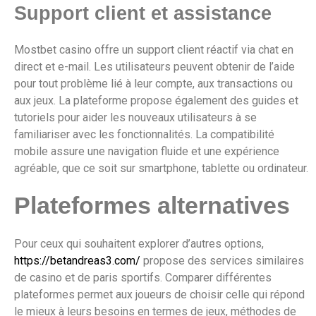
Support client et assistance
Mostbet casino offre un support client réactif via chat en
direct et e-mail. Les utilisateurs peuvent obtenir de l’aide
pour tout problème lié à leur compte, aux transactions ou
aux jeux. La plateforme propose également des guides et
tutoriels pour aider les nouveaux utilisateurs à se
familiariser avec les fonctionnalités. La compatibilité
mobile assure une navigation fluide et une expérience
agréable, que ce soit sur smartphone, tablette ou ordinateur.
Plateformes alternatives
Pour ceux qui souhaitent explorer d’autres options,
https://betandreas3.com/
propose des services similaires
de casino et de paris sportifs. Comparer différentes
plateformes permet aux joueurs de choisir celle qui répond
le mieux à leurs besoins en termes de jeux, méthodes de