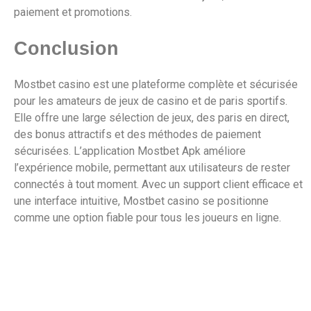
paiement et promotions.
Conclusion
Mostbet casino est une plateforme complète et sécurisée
pour les amateurs de jeux de casino et de paris sportifs.
Elle offre une large sélection de jeux, des paris en direct,
des bonus attractifs et des méthodes de paiement
sécurisées. L’application Mostbet Apk améliore
l’expérience mobile, permettant aux utilisateurs de rester
connectés à tout moment. Avec un support client efficace et
une interface intuitive, Mostbet casino se positionne
comme une option fiable pour tous les joueurs en ligne.