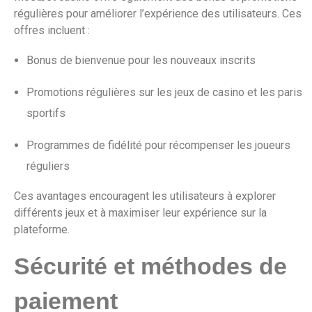
régulières pour améliorer l’expérience des utilisateurs. Ces
offres incluent :
Bonus de bienvenue pour les nouveaux inscrits
Promotions régulières sur les jeux de casino et les paris
sportifs
Programmes de fidélité pour récompenser les joueurs
réguliers
Ces avantages encouragent les utilisateurs à explorer
différents jeux et à maximiser leur expérience sur la
plateforme.
Sécurité et méthodes de
paiement