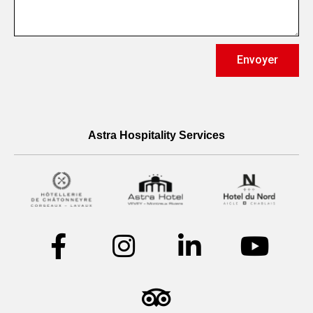
Envoyer
Astra Hospitality Services