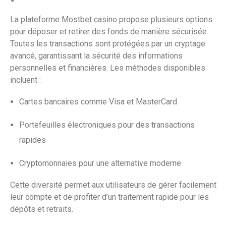
La plateforme Mostbet casino propose plusieurs options
pour déposer et retirer des fonds de manière sécurisée.
Toutes les transactions sont protégées par un cryptage
avancé, garantissant la sécurité des informations
personnelles et financières. Les méthodes disponibles
incluent :
Cartes bancaires comme Visa et MasterCard
Portefeuilles électroniques pour des transactions
rapides
Cryptomonnaies pour une alternative moderne
Cette diversité permet aux utilisateurs de gérer facilement
leur compte et de profiter d’un traitement rapide pour les
dépôts et retraits.