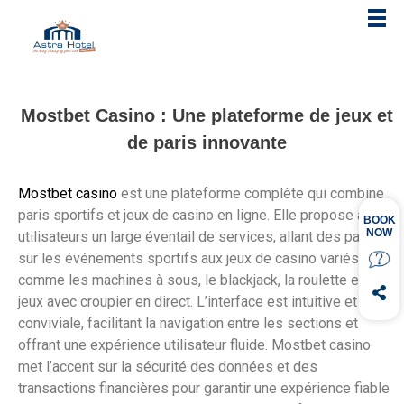
Mostbet Casino : Une plateforme de jeux et
de paris innovante
Mostbet casino
est une plateforme complète qui combine
paris sportifs et jeux de casino en ligne. Elle propose aux
utilisateurs un large éventail de services, allant des paris
sur les événements sportifs aux jeux de casino variés
comme les machines à sous, le blackjack, la roulette et les
jeux avec croupier en direct. L’interface est intuitive et
conviviale, facilitant la navigation entre les sections et
offrant une expérience utilisateur fluide. Mostbet casino
met l’accent sur la sécurité des données et des
transactions financières pour garantir une expérience fiable