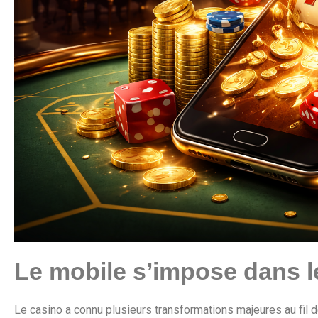
Le mobile s’impose dans l
Le casino a connu plusieurs transformations majeures au fil d