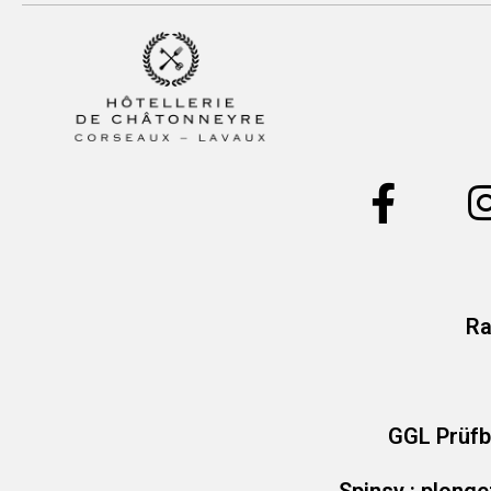
Ra
GGL Prüfb
Spinsy : plonge