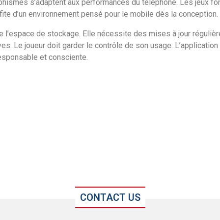
aphismes s’adaptent aux performances du téléphone. Les jeux fon
ofite d’un environnement pensé pour le mobile dès la conception.
de l’espace de stockage. Elle nécessite des mises à jour réguliè
. Le joueur doit garder le contrôle de son usage. L’application
responsable et consciente.
CONTACT US