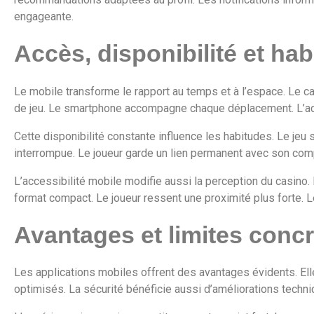
engageante.
Accès, disponibilité et hab
Le mobile transforme le rapport au temps et à l’espace. Le cas
de jeu. Le smartphone accompagne chaque déplacement. L’accè
Cette disponibilité constante influence les habitudes. Le je
interrompue. Le joueur garde un lien permanent avec son compt
L’accessibilité mobile modifie aussi la perception du casino. 
format compact. Le joueur ressent une proximité plus forte. Le
Avantages et limites conc
Les applications mobiles offrent des avantages évidents. Elle
optimisés. La sécurité bénéficie aussi d’améliorations techni