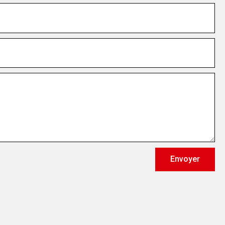
Envoyer