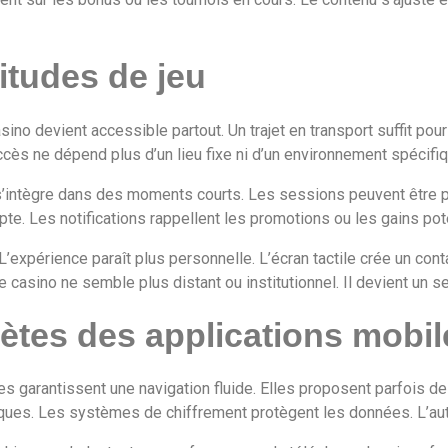
itudes de jeu
ino devient accessible partout. Un trajet en transport suffit pou
s ne dépend plus d’un lieu fixe ni d’un environnement spécifiq
u s’intègre dans des moments courts. Les sessions peuvent être p
e. Les notifications rappellent les promotions ou les gains poten
L’expérience paraît plus personnelle. L’écran tactile crée un cont
 casino ne semble plus distant ou institutionnel. Il devient un s
rètes des applications mobil
s garantissent une navigation fluide. Elles proposent parfois de
ques. Les systèmes de chiffrement protègent les données. L’authe