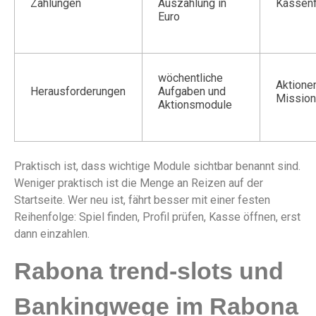
Zahlungen
Auszahlung in
Kassenf
Euro
wöchentliche
Aktione
Herausforderungen
Aufgaben und
Missio
Aktionsmodule
Praktisch ist, dass wichtige Module sichtbar benannt sind.
Weniger praktisch ist die Menge an Reizen auf der
Startseite. Wer neu ist, fährt besser mit einer festen
Reihenfolge: Spiel finden, Profil prüfen, Kasse öffnen, erst
dann einzahlen.
Rabona trend-slots und
Bankingwege im Rabona