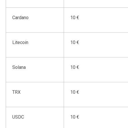
Cardano
10 €
Litecoin
10 €
Solana
10 €
TRX
10 €
USDC
10 €