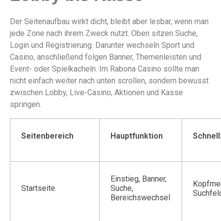
Der Seitenaufbau wirkt dicht, bleibt aber lesbar, wenn man
jede Zone nach ihrem Zweck nutzt. Oben sitzen Suche,
Login und Registrierung. Darunter wechseln Sport und
Casino, anschließend folgen Banner, Themenleisten und
Event- oder Spielkacheln. Im Rabona Casino sollte man
nicht einfach weiter nach unten scrollen, sondern bewusst
zwischen Lobby, Live-Casino, Aktionen und Kasse
springen.
Seitenbereich
Hauptfunktion
Schnell
Einstieg, Banner,
Kopfme
Startseite
Suche,
Suchfel
Bereichswechsel