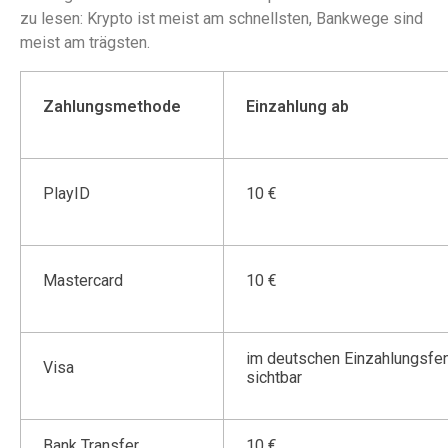
zu lesen: Krypto ist meist am schnellsten, Bankwege sind
meist am trägsten.
Zahlungsmethode
Einzahlung ab
PlayID
10 €
Mastercard
10 €
im deutschen Einzahlungsfen
Visa
sichtbar
Bank Transfer
10 €