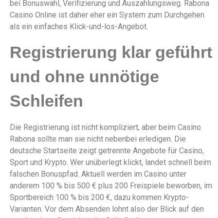
bei Bonuswahl, Verifizierung und Auszahlungsweg. Rabona
Casino Online ist daher eher ein System zum Durchgehen
als ein einfaches Klick-und-los-Angebot.
Registrierung klar geführt
und ohne unnötige
Schleifen
Die Registrierung ist nicht kompliziert, aber beim Casino
Rabona sollte man sie nicht nebenbei erledigen. Die
deutsche Startseite zeigt getrennte Angebote für Casino,
Sport und Krypto. Wer unüberlegt klickt, landet schnell beim
falschen Bonuspfad. Aktuell werden im Casino unter
anderem 100 % bis 500 € plus 200 Freispiele beworben, im
Sportbereich 100 % bis 200 €, dazu kommen Krypto-
Varianten. Vor dem Absenden lohnt also der Blick auf den