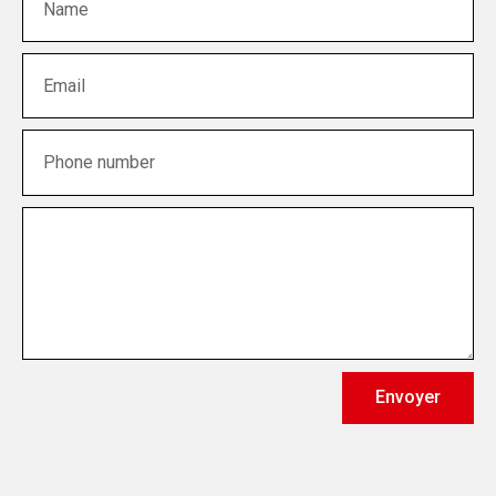
Envoyer