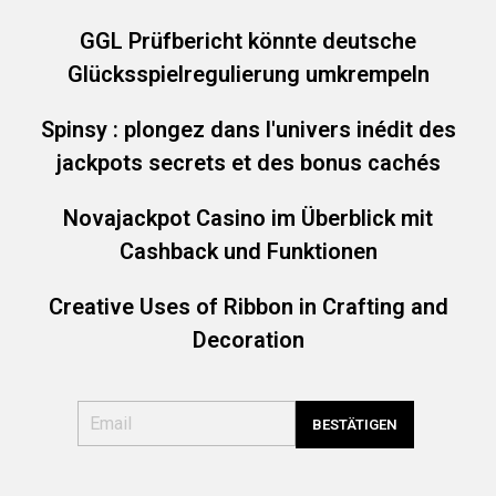
GGL Prüfbericht könnte deutsche
Glücksspielregulierung umkrempeln
Spinsy : plongez dans l'univers inédit des
jackpots secrets et des bonus cachés
Novajackpot Casino im Überblick mit
Cashback und Funktionen
Creative Uses of Ribbon in Crafting and
Decoration