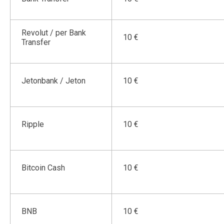
Revolut / per Bank
10 €
Transfer
Jetonbank / Jeton
10 €
Ripple
10 €
Bitcoin Cash
10 €
BNB
10 €