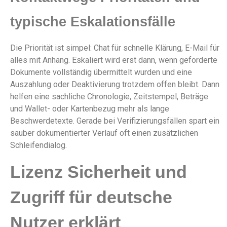
typische Eskalationsfälle
Die Priorität ist simpel: Chat für schnelle Klärung, E-Mail für
alles mit Anhang. Eskaliert wird erst dann, wenn geforderte
Dokumente vollständig übermittelt wurden und eine
Auszahlung oder Deaktivierung trotzdem offen bleibt. Dann
helfen eine sachliche Chronologie, Zeitstempel, Beträge
und Wallet- oder Kartenbezug mehr als lange
Beschwerdetexte. Gerade bei Verifizierungsfällen spart ein
sauber dokumentierter Verlauf oft einen zusätzlichen
Schleifendialog.
Lizenz Sicherheit und
Zugriff für deutsche
Nutzer erklärt