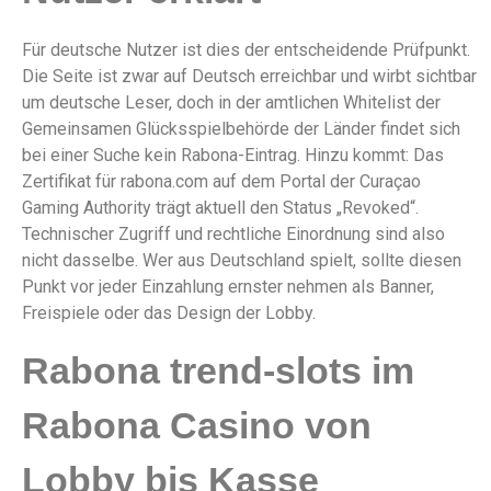
Für deutsche Nutzer ist dies der entscheidende Prüfpunkt.
Die Seite ist zwar auf Deutsch erreichbar und wirbt sichtbar
um deutsche Leser, doch in der amtlichen Whitelist der
Gemeinsamen Glücksspielbehörde der Länder findet sich
bei einer Suche kein Rabona-Eintrag. Hinzu kommt: Das
Zertifikat für rabona.com auf dem Portal der Curaçao
Gaming Authority trägt aktuell den Status „Revoked“.
Technischer Zugriff und rechtliche Einordnung sind also
nicht dasselbe. Wer aus Deutschland spielt, sollte diesen
Punkt vor jeder Einzahlung ernster nehmen als Banner,
Freispiele oder das Design der Lobby.
Rabona trend-slots im
Rabona Casino von
Lobby bis Kasse