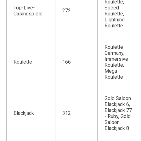
Roulette,
Top-Live-
Speed
272
Casinospiele
Roulette,
Lightning
Roulette
Roulette
Germany,
Immersive
Roulette
166
Roulette,
Mega
Roulette
Gold Saloon
Blackjack 6,
Blackjack 77
Blackjack
312
- Ruby, Gold
Saloon
Blackjack 8