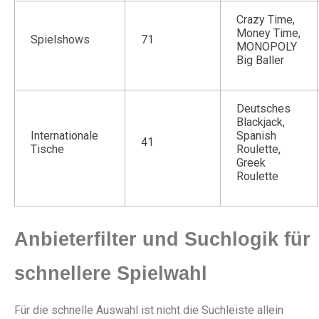
Crazy Time,
Money Time,
Spielshows
71
MONOPOLY
Big Baller
Deutsches
Blackjack,
Internationale
Spanish
41
Tische
Roulette,
Greek
Roulette
Anbieterfilter und Suchlogik für
schnellere Spielwahl
Für die schnelle Auswahl ist nicht die Suchleiste allein