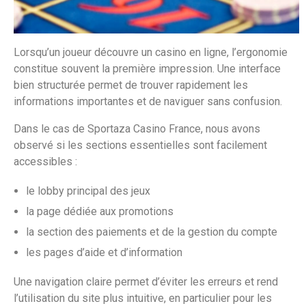
Lorsqu’un joueur découvre un casino en ligne, l’ergonomie
constitue souvent la première impression. Une interface
bien structurée permet de trouver rapidement les
informations importantes et de naviguer sans confusion.
Dans le cas de Sportaza Casino France, nous avons
observé si les sections essentielles sont facilement
accessibles :
le lobby principal des jeux
la page dédiée aux promotions
la section des paiements et de la gestion du compte
les pages d’aide et d’information
Une navigation claire permet d’éviter les erreurs et rend
l’utilisation du site plus intuitive, en particulier pour les