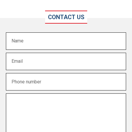
CONTACT US