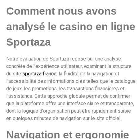
Comment nous avons
analysé le casino en ligne
Sportaza
Notre évaluation de Sportaza repose sur une analyse
concrète de l’expérience utilisateur, examinant la structure
du site
sportaza france
, la fluidité de la navigation et
l'accessibilité des informations clés telles que le catalogue
de jeux, les promotions, les transactions financières et
l'assistance. Cette approche globale permet de confirmer
que la plateforme offre une interface claire et transparente,
dont la logique d'organisation peut être rapidement saisie
en quelques minutes de navigation sur le site officiel.
Navigation et ergonomie