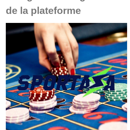
de la plateforme