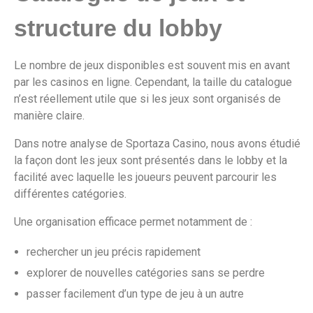
structure du lobby
Le nombre de jeux disponibles est souvent mis en avant
par les casinos en ligne. Cependant, la taille du catalogue
n’est réellement utile que si les jeux sont organisés de
manière claire.
Dans notre analyse de Sportaza Casino, nous avons étudié
la façon dont les jeux sont présentés dans le lobby et la
facilité avec laquelle les joueurs peuvent parcourir les
différentes catégories.
Une organisation efficace permet notamment de :
rechercher un jeu précis rapidement
explorer de nouvelles catégories sans se perdre
passer facilement d’un type de jeu à un autre