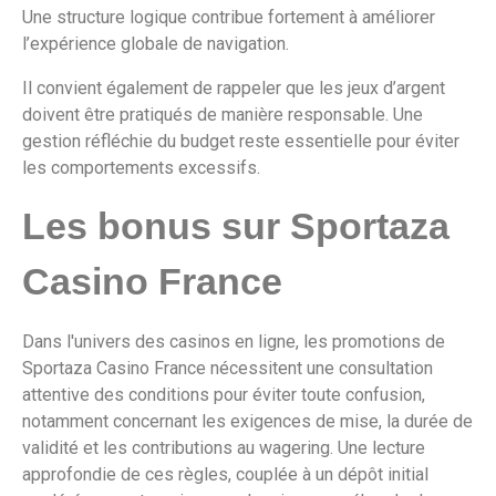
Une structure logique contribue fortement à améliorer
l’expérience globale de navigation.
Il convient également de rappeler que les jeux d’argent
doivent être pratiqués de manière responsable. Une
gestion réfléchie du budget reste essentielle pour éviter
les comportements excessifs.
Les bonus sur Sportaza
Casino France
Dans l'univers des casinos en ligne, les promotions de
Sportaza Casino France nécessitent une consultation
attentive des conditions pour éviter toute confusion,
notamment concernant les exigences de mise, la durée de
validité et les contributions au wagering. Une lecture
approfondie de ces règles, couplée à un dépôt initial