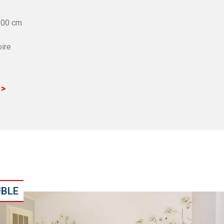
200 cm
oire
 >
UBLE