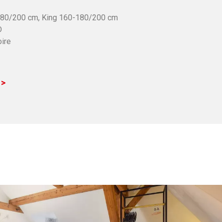
 180/200 cm, King 160-180/200 cm
D
oire
 >