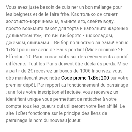
Vous avez juste besoin de cuisiner un bon mélange pour
les beignets et de le faire frire. Как только он станет
золотисто-коричневым, выньте его, слейте воду,
просто возьмите пакет для торта и наполните жареные
деликатесы тем, что вы выберете - шоколадом,
джемом, сливками ... Выбор полностью за вами! Bonus
1xBet pour une série de Paris perdant (Mise minimale 2€.
Effectuer 20 Paris consécutifs sur des événements sportif
différents. Tout les Paris doivent être déclarés perdu. Mise
à partir de 2€ recevrez un bonus de 100€ Inscrivez-vous
dès maintenant avec notre
Code promo 1xBet 200
sur votre
premier dépôt. Par rapport au fonctionnement du parrainage
: une fois votre inscription effectuée, vous recevrez un
identifiant unique vous permettant de rattacher à votre
compte tous les joueurs qui utiliseront votre lien affilié. Le
site 1xBet fonctionne sur le principe des liens de
parrainage le nom du nouveau joueur.