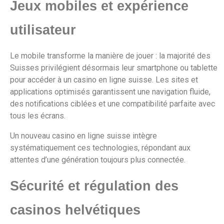
Jeux mobiles et expérience
utilisateur
Le mobile transforme la manière de jouer : la majorité des
Suisses privilégient désormais leur smartphone ou tablette
pour accéder à un casino en ligne suisse. Les sites et
applications optimisés garantissent une navigation fluide,
des notifications ciblées et une compatibilité parfaite avec
tous les écrans.
Un nouveau casino en ligne suisse intègre
systématiquement ces technologies, répondant aux
attentes d’une génération toujours plus connectée.
Sécurité et régulation des
casinos helvétiques