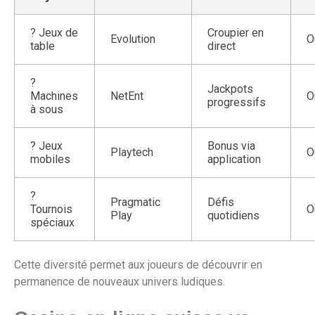
? Jeux de
Croupier en
Evolution
O
table
direct
?
Jackpots
Machines
NetEnt
O
progressifs
à sous
? Jeux
Bonus via
Playtech
O
mobiles
application
?
Pragmatic
Défis
Tournois
O
Play
quotidiens
spéciaux
Cette diversité permet aux joueurs de découvrir en
permanence de nouveaux univers ludiques.