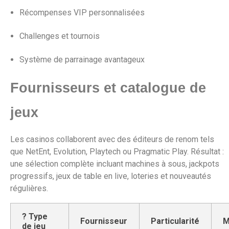
Récompenses VIP personnalisées
Challenges et tournois
Système de parrainage avantageux
Fournisseurs et catalogue de
jeux
Les casinos collaborent avec des éditeurs de renom tels
que NetEnt, Evolution, Playtech ou Pragmatic Play. Résultat :
une sélection complète incluant machines à sous, jackpots
progressifs, jeux de table en live, loteries et nouveautés
régulières.
? Type
Fournisseur
Particularité
M
de jeu