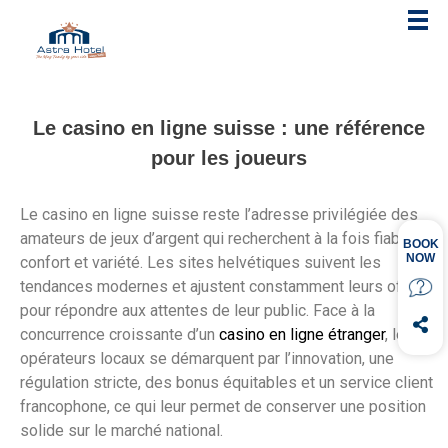
Le casino en ligne suisse : une référence
pour les joueurs
Le casino en ligne suisse reste l’adresse privilégiée des
amateurs de jeux d’argent qui recherchent à la fois fiabilité,
confort et variété. Les sites helvétiques suivent les
tendances modernes et ajustent constamment leurs offres
pour répondre aux attentes de leur public. Face à la
concurrence croissante d’un
casino en ligne étranger
, les
opérateurs locaux se démarquent par l’innovation, une
régulation stricte, des bonus équitables et un service client
francophone, ce qui leur permet de conserver une position
solide sur le marché national.