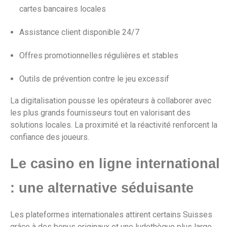
cartes bancaires locales
Assistance client disponible 24/7
Offres promotionnelles régulières et stables
Outils de prévention contre le jeu excessif
La digitalisation pousse les opérateurs à collaborer avec
les plus grands fournisseurs tout en valorisant des
solutions locales. La proximité et la réactivité renforcent la
confiance des joueurs.
Le casino en ligne international
: une alternative séduisante
Les plateformes internationales attirent certains Suisses
grâce à des bonus originaux et une ludothèque plus large.