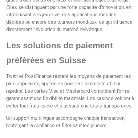
Elles se distinguent par une forte capacité d’innovation, en
introduisant des jeux live, des applications mobiles
dédiées ou encore des tournois mondiaux, ce qui influence
directement l’évolution du marché helvétique.
Les solutions de paiement
préférées en Suisse
Twint et PostFinance restent les moyens de paiement les
plus populaires, appréciés pour leur simplicité et leur
rapidité. Les cartes Visa et Mastercard complètent l’offre,
garantissant une flexibilité maximale. Les casinos veillent à
éviter tout frais caché et à assurer une totale transparence.
Un support multilingue accompagne chaque transaction,
renforçant la confiance et fidélisant les joueurs.