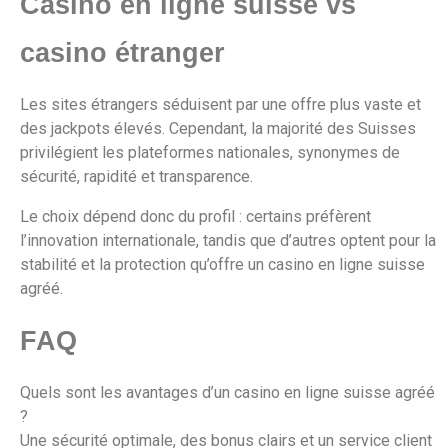
Casino en ligne suisse vs
casino étranger
Les sites étrangers séduisent par une offre plus vaste et
des jackpots élevés. Cependant, la majorité des Suisses
privilégient les plateformes nationales, synonymes de
sécurité, rapidité et transparence.
Le choix dépend donc du profil : certains préfèrent
l’innovation internationale, tandis que d’autres optent pour la
stabilité et la protection qu’offre un casino en ligne suisse
agréé.
FAQ
Quels sont les avantages d’un casino en ligne suisse agréé
?
Une sécurité optimale, des bonus clairs et un service client