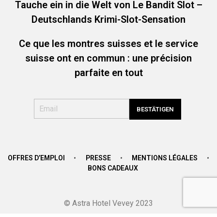
Tauche ein in die Welt von Le Bandit Slot –
Deutschlands Krimi-Slot-Sensation
Ce que les montres suisses et le service
suisse ont en commun : une précision
parfaite en tout
OFFRES D’EMPLOI
PRESSE
MENTIONS LÉGALES
BONS CADEAUX
© Astra Hotel Vevey 2023