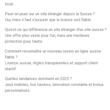
local.
Peut-on jouer sur un site étranger depuis la Suisse ?
Oui, mais il faut s’assurer que la licence soit fiable.
Qu’est-ce qui différencie un site étranger d’un site suisse ?
Une offre plus vaste pour l’un, mais une meilleure
protection pour l’autre.
Comment reconnaître un nouveau casino en ligne suisse
fiable ?
Licence suisse, règles transparentes et support client
réactif.
Quelles tendances dominent en 2025 ?
Jeux mobiles, live casinos, innovation constante et bonus
personnalisés.