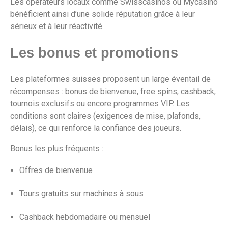
Les opérateurs locaux comme Swisscasinos ou Mycasino
bénéficient ainsi d’une solide réputation grâce à leur
sérieux et à leur réactivité.
Les bonus et promotions
Les plateformes suisses proposent un large éventail de
récompenses : bonus de bienvenue, free spins, cashback,
tournois exclusifs ou encore programmes VIP. Les
conditions sont claires (exigences de mise, plafonds,
délais), ce qui renforce la confiance des joueurs.
Bonus les plus fréquents :
Offres de bienvenue
Tours gratuits sur machines à sous
Cashback hebdomadaire ou mensuel